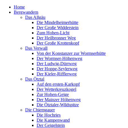
Home
Bergwandern
Das Allgäu
Die Mindelheimerhütte
Der Große Widderstein
Zum Hohen-Licht
Der Heilbronner Weg
Der Große Krottenkopf
Das Verwall
Von der Konstanzer zur Wormserhütte
Der Wormser-Höhenweg
Der Ludwig-Dürrweg
Der Hoppe-Seylerweg
Der Kieler-Rifflerweg
Das Ötztal
Auf den ersten-Karkopf
Der Wetterkreuzkogel
Zur Hohen-Geige
Der Mainzer Höhenweg
Die Ötztaler-Wildspitze
Die Chiemgauer
Die Hochries
Die Kampenwand
Der Geigelstein