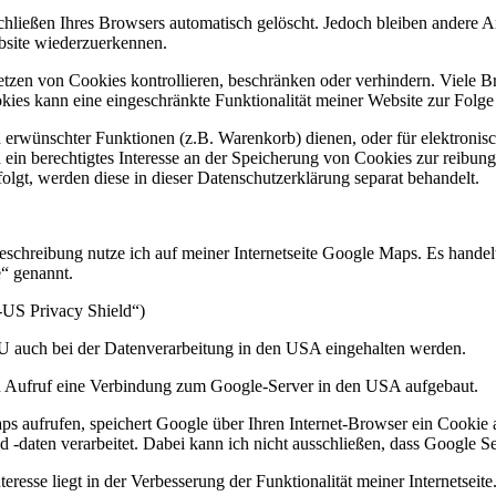
ießen Ihres Browsers automatisch gelöscht. Jedoch bleiben andere Art
bsite wiederzuerkennen.
n von Cookies kontrollieren, beschränken oder verhindern. Viele Bro
es kann eine eingeschränkte Funktionalität meiner Website zur Folge
n erwünschter Funktionen (z.B. Warenkorb) dienen, oder für elektroni
h ein berechtigtes Interesse an der Speicherung von Cookies zur reibung
olgt, werden diese in dieser Datenschutzerklärung separat behandelt.
beschreibung nutze ich auf meiner Internetseite Google Maps. Es hand
“ genannt.
US Privacy Shield“)
r EU auch bei der Datenverarbeitung in den USA eingehalten werden.
eren Aufruf eine Verbindung zum Google-Server in den USA aufgebaut.
 aufrufen, speichert Google über Ihren Internet-Browser ein Cookie 
-daten verarbeitet. Dabei kann ich nicht ausschließen, dass Google S
eresse liegt in der Verbesserung der Funktionalität meiner Internetseite