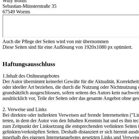
Willy Böhm
Sebastian-Münsterstraße 35
67549 Worms
Auch die Pflege der Seiten wird von mir übernommen
Diese Seiten sind für eine Auflösung von 1920x1080 px optimiert.
Haftungsausschluss
1.Inhalt des Onlineangebotes
Der Autor übernimmt keinerlei Gewähr für die Aktualität, Korrektheit
oder ideeller Art beziehen, die durch die Nutzung oder Nichtnutzung
grundsätzlich ausgeschlossen, sofern seitens des Autors kein nachweis
ausdrücklich vor, Teile der Seiten oder das gesamte Angebot ohne ges
2. Verweise und Links
Bei direkten oder indirekten Verweisen auf fremde Internetseiten ("L
treten, in dem der Autor von den Inhalten Kenntnis hat und es ihm te
zum Zeitpunkt der Linksetzung die entsprechenden verlinkten Seiten fr
gelinkten/verknüpften Seiten. Deshalb distanziert er sich hiermit ausdr
innerhalb des eigenen Internetangebotes gesetzten Links und Verweise