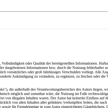
, Vollständigkeit oder Qualität der bereitgestellten Informationen. Haf
 der dargebotenen Informationen bzw. durch die Nutzung fehlerhafter u
lich vorsätzliches oder grob fahrlässiges Verschulden vorliegt. Alle An
onderte Ankündigung zu verändern, zu ergänzen, zu löschen oder die Ve
inks"), die außerhalb des Verantwortungsbereiches des Autors liegen, wü
chnisch möglich und zumutbar wäre, die Nutzung im Falle rechtswidriger
ei von illegalen Inhalten waren. Der Autor hat keinerlei Einfluss auf d
ücklich von allen Inhalten aller gelinkten /verknüpften Seiten, die nach
 sowie für Fremdeinträge in vom Autor eingerichteten Gästebüchern, Dis