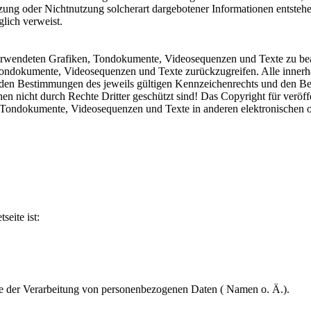
zung oder Nichtnutzung solcherart dargebotener Informationen entstehen
glich verweist.
r verwendeten Grafiken, Tondokumente, Videosequenzen und Texte zu bea
Tondokumente, Videosequenzen und Texte zurückzugreifen. Alle innerha
en Bestimmungen des jeweils gültigen Kennzeichenrechts und den Besi
n nicht durch Rechte Dritter geschützt sind! Das Copyright für veröffen
, Tondokumente, Videosequenzen und Texte in anderen elektronischen 
seite ist:
cke der Verarbeitung von personenbezogenen Daten ( Namen o. Ä.).