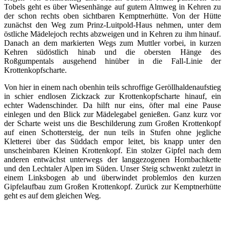
Tobels geht es über Wiesenhänge auf gutem Almweg in Kehren zu
der schon rechts oben sichtbaren Kemptnerhütte. Von der Hütte
zunächst den Weg zum Prinz-Luitpold-Haus nehmen, unter dem
östliche Mädelejoch rechts abzweigen und in Kehren zu ihm hinauf.
Danach an dem markierten Wegs zum Muttler vorbei, in kurzen
Kehren südöstlich hinab und die obersten Hänge des
Roßgumpentals ausgehend hinüber in die Fall-Linie der
Krottenkopfscharte.
Von hier in einem nach obenhin teils schroffige Geröllhaldenaufstieg
in schier endlosen Zickzack zur Krottenkopfscharte hinauf, ein
echter Wadenschinder. Da hilft nur eins, öfter mal eine Pause
einlegen und den Blick zur Mädelegabel genießen. Ganz kurz vor
der Scharte weist uns die Beschilderung zum Großen Krottenkopf
auf einen Schottersteig, der nun teils in Stufen ohne jegliche
Kletterei über das Süddach empor leitet, bis knapp unter den
unscheinbaren Kleinen Krottenkopf. Ein stolzer Gipfel nach dem
anderen entwächst unterwegs der langgezogenen Hornbachkette
und den Lechtaler Alpen im Süden. Unser Steig schwenkt zuletzt in
einem Linksbogen ab und überwindet problemlos den kurzen
Gipfelaufbau zum Großen Krottenkopf. Zurück zur Kemptnerhütte
geht es auf dem gleichen Weg.