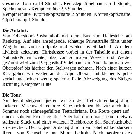
Gesamte- Tour ca.14 Stunden, Renksteg- Spielmannsau 1 Stunde,
Spielmannsau- Kemptnerhütte 2,5 Stunden,
Kemptnerhütte- Krottenkopfscharte 2 Stunden, Krottenkopfscharte-
Gipfel knapp 1 Stunde.
Die Anfahrt.
Von Oberstdorf-Busbahnhof mit dem Bus zur Haltestelle am
Renksteg. Auf eine ansteigende, schattige Privatstraße führt unser
Weg hinauf zum Golfplatz und weiter ins Stillachtal. An dem
idyllisch gelegenen Christlessee vorbei in der Talsohle auf einem
Natursträßchen weiter, das von schmalen Wiesen und Weiden
gesäumt wird zum Berggasthof Spielmannsau. Auch kann man von
Oberstdorf bis hierher den Stellwagen nehmen. Nach einer kurzen
Rast gehen wir weiter an der Alpe Oberau mit kleiner Kapelle
vorbei und achten wenig später auf die Abzweigung des Steiges
Richtung Kemptner Hütte.
Die Tour.
Nur leicht steigend queren wir an der Trettach entlang durch
lockeren Mischwald mehrere
Sturzbachrinnen bis zur auch im
Sommer noch schneegefüllten Trettachrinne. Die Route quert auf
einem soliden Eisensteg den Sperrbach um nach einem etwas
steilerem Stück und einer weiteren Bachbrücke den Sperrbachtobel
zu erreichen. Der folgend Aufstieg durch den Tobel ist bei starkem
Regen von Steinschlag und Muren bedroht. Nach passieren des