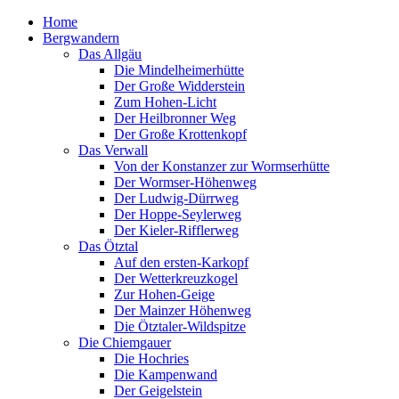
Home
Bergwandern
Das Allgäu
Die Mindelheimerhütte
Der Große Widderstein
Zum Hohen-Licht
Der Heilbronner Weg
Der Große Krottenkopf
Das Verwall
Von der Konstanzer zur Wormserhütte
Der Wormser-Höhenweg
Der Ludwig-Dürrweg
Der Hoppe-Seylerweg
Der Kieler-Rifflerweg
Das Ötztal
Auf den ersten-Karkopf
Der Wetterkreuzkogel
Zur Hohen-Geige
Der Mainzer Höhenweg
Die Ötztaler-Wildspitze
Die Chiemgauer
Die Hochries
Die Kampenwand
Der Geigelstein